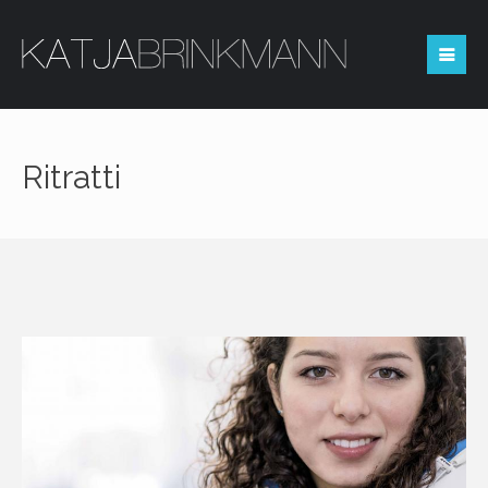
Area Riservata
Ritratti
Login
Non sei registrato?
RICHIEDI L'ACCESSO