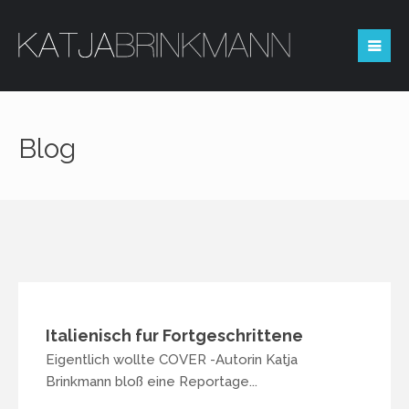
Area Riservata
Blog
Login
Non sei registrato?
RICHIEDI L'ACCESSO
Italienisch fur Fortgeschrittene
Eigentlich wollte COVER -Autorin Katja
Brinkmann bloß eine Reportage...