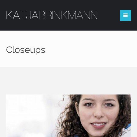
Reserved area
Closeups
Login
You not registered?
REQUEST ACCESS